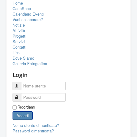
Home
PORTFOLIO
CasoShop
CONTATTI
Calendario Eventi
Vuoi collaborare?
LINK
Notizie
Attività
FORUM
Progetti
Servizi
Contatti
Link
Dove Siamo
Galleria Fotografica
Login
Nome utente
Password
Ricordami
Accedi
Nome utente dimenticato?
Password dimenticata?