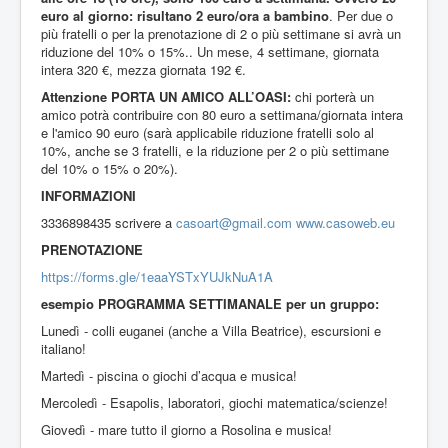
euro al giorno: risultano 2 euro/ora a bambino
. Per due o
più fratelli o per la prenotazione di 2 o più settimane si avrà un
riduzione del 10% o 15%.. Un mese, 4 settimane, giornata
intera 320 €, mezza giornata 192 €.
Attenzione PORTA UN AMICO ALL’OASI:
chi porterà un
amico potrà contribuire con 80 euro a settimana/giornata intera
e l'amico 90 euro (sarà applicabile riduzione fratelli solo al
10%, anche se 3 fratelli, e la riduzione per 2 o più settimane
del 10% o 15% o 20%).
INFORMAZIONI
3336898435 scrivere a
casoart@gmail.com
www.casoweb.eu
PRENOTAZIONE
https://forms.gle/1eaaYSTxYUJkNuA1A
esempio PROGRAMMA SETTIMANALE per un gruppo:
Lunedì - colli euganei (anche a Villa Beatrice), escursioni e
italiano!
Martedì - piscina o giochi d’acqua e musica!
Mercoledì - Esapolis, laboratori, giochi matematica/scienze!
Giovedì - mare tutto il giorno a Rosolina e musica!