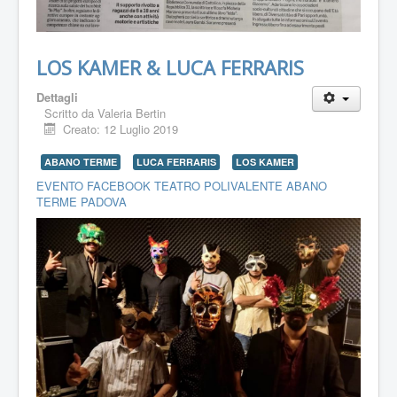
LOS KAMER & LUCA FERRARIS
Dettagli
Scritto da
Valeria Bertin
Creato: 12 Luglio 2019
ABANO TERME
LUCA FERRARIS
LOS KAMER
EVENTO FACEBOOK TEATRO POLIVALENTE ABANO
TERME PADOVA