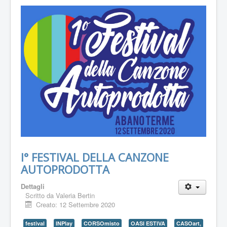
I° FESTIVAL DELLA CANZONE
AUTOPRODOTTA
Dettagli
Scritto da
Valeria Bertin
Creato: 12 Settembre 2020
festival
INPlay
CORSOmisto
OASI ESTIVA
CASOart,