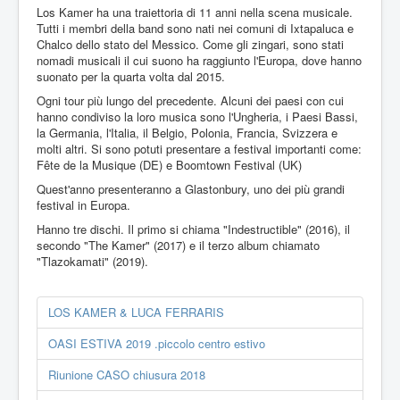
Los Kamer ha una traiettoria di 11 anni nella scena musicale.
Tutti i membri della band sono nati nei comuni di Ixtapaluca e
Chalco dello stato del Messico. Come gli zingari, sono stati
nomadi musicali il cui suono ha raggiunto l'Europa, dove hanno
suonato per la quarta volta dal 2015.
Ogni tour più lungo del precedente. Alcuni dei paesi con cui
hanno condiviso la loro musica sono l'Ungheria, i Paesi Bassi,
la Germania, l'Italia, il Belgio, Polonia, Francia, Svizzera e
molti altri. Si sono potuti presentare a festival importanti come:
Fête de la Musique (DE) e Boomtown Festival (UK)
Quest'anno presenteranno a Glastonbury, uno dei più grandi
festival in Europa.
Hanno tre dischi. Il primo si chiama "Indestructible" (2016), il
secondo "The Kamer" (2017) e il terzo album chiamato
"Tlazokamati" (2019).
LOS KAMER & LUCA FERRARIS
OASI ESTIVA 2019 .piccolo centro estivo
Riunione CASO chiusura 2018