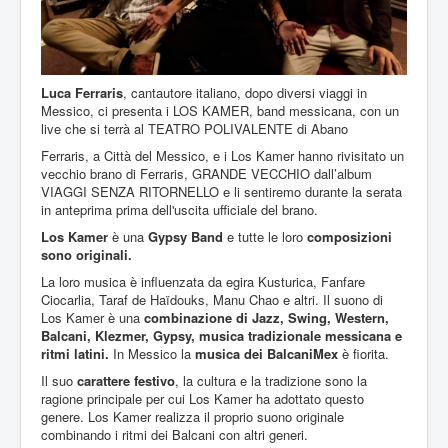
Luca Ferraris
, cantautore italiano, dopo diversi viaggi in
Messico, ci presenta i LOS KAMER, band messicana, con un
live che si terrà al TEATRO POLIVALENTE di Abano
Ferraris, a Città del Messico, e i Los Kamer hanno rivisitato un
vecchio brano di Ferraris, GRANDE VECCHIO dall’album
VIAGGI SENZA RITORNELLO e li sentiremo durante la serata
in anteprima prima dell'uscita ufficiale del brano.
Los Kamer
è una
Gypsy Band
e tutte le loro
composizioni
sono originali.
La loro musica è influenzata da egira Kusturica, Fanfare
Ciocarlia, Taraf de Haïdouks, Manu Chao e altri. Il suono di
Los Kamer è una
combinazione di Jazz, Swing, Western,
Balcani, Klezmer, Gypsy, musica tradizionale messicana e
ritmi latini.
In Messico la
musica dei BalcaniMex
è fiorita.
Il suo
carattere festivo
, la cultura e la tradizione sono la
ragione principale per cui Los Kamer ha adottato questo
genere. Los Kamer realizza il proprio suono originale
combinando i ritmi dei Balcani con altri generi.