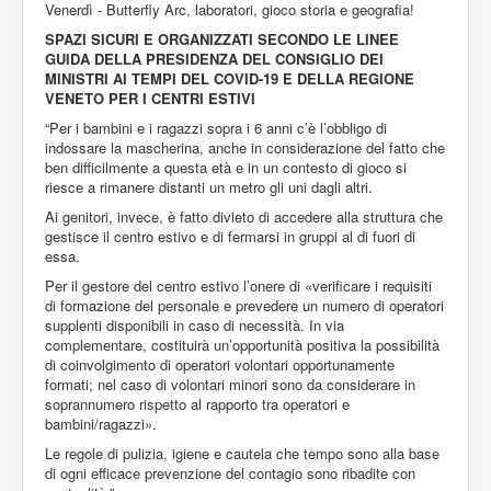
Venerdì - Butterfly Arc, laboratori, gioco storia e geografia!
SPAZI SICURI E ORGANIZZATI SECONDO LE LINEE
GUIDA DELLA PRESIDENZA DEL CONSIGLIO DEI
MINISTRI AI TEMPI DEL COVID-19 E DELLA REGIONE
VENETO PER I CENTRI ESTIVI
“Per i bambini e i ragazzi sopra i 6 anni c’è l’obbligo di
indossare la mascherina, anche in considerazione del fatto che
ben difficilmente a questa età e in un contesto di gioco si
riesce a rimanere distanti un metro gli uni dagli altri.
Ai genitori, invece, è fatto divieto di accedere alla struttura che
gestisce il centro estivo e di fermarsi in gruppi al di fuori di
essa.
Per il gestore del centro estivo l’onere di «verificare i requisiti
di formazione del personale e prevedere un numero di operatori
supplenti disponibili in caso di necessità. In via
complementare, costituirà un’opportunità positiva la possibilità
di coinvolgimento di operatori volontari opportunamente
formati; nel caso di volontari minori sono da considerare in
soprannumero rispetto al rapporto tra operatori e
bambini/ragazzi».
Le regole di pulizia, igiene e cautela che tempo sono alla base
di ogni efficace prevenzione del contagio sono ribadite con