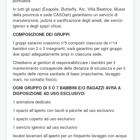
puntualità.”
In tutti gli spazi (Esapolis, Butterfly, Arc, Villa Beatrice, Musei
della provincia e sede CASOart) garantiamo un servizio di
manutenzione, pulizia e sanificazione degli arredi, dei servizi
igienici e degli spazi chiusi.
COMPOSIZIONE DEI GRUPPI
I gruppi saranno massimo n°5 composti ciascuno da n°14
bambini con 2 o 3 insegnanti; sarà garantino per ogni gruppo
due spazi adeguatamente ampi in ciascuna sede.
Chiediamo ai genitori di responsabilizzare i bambini per il
mantenimento consapevole delle distanze di sicurezza e per il
rispetto delle norme sanitarie di base (mascherine, lavaggio
mani, no contatto fisico).
OGNI GRUPPO DI 5 O 7 BAMBINI E/O RAGAZZI AVRÀ A
DISPOSIZIONE AD USO ESCLUSIVO:
1 animatore dedicato
1 spazio all’aperto con tavoli e panche ad uso esclusivo
1 spazio coperto ad uso esclusivo
1 servizio igienico ad uso esclusivo
lavatoi lavamani all’aperto per un frequente lavaggio con acqua