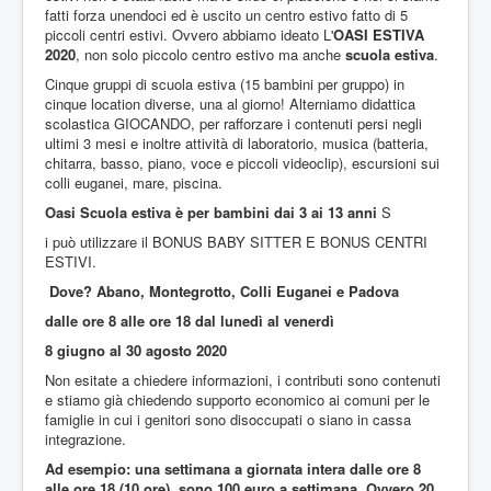
fatti forza unendoci ed è uscito un centro estivo fatto di 5
piccoli centri estivi. Ovvero abbiamo ideato L'
OASI ESTIVA
2020
, non solo piccolo centro estivo ma anche
scuola estiva
.
Cinque gruppi di scuola estiva (15 bambini per gruppo) in
cinque location diverse, una al giorno! Alterniamo didattica
scolastica GIOCANDO, per rafforzare i contenuti persi negli
ultimi 3 mesi e inoltre attività di laboratorio, musica (batteria,
chitarra, basso, piano, voce e piccoli videoclip), escursioni sui
colli euganei, mare, piscina.
Oasi Scuola estiva è per bambini dai 3 ai 13 anni
S
i può utilizzare il BONUS BABY SITTER E BONUS CENTRI
ESTIVI.
Dove? Abano, Montegrotto, Colli Euganei e Padova
dalle ore 8 alle ore 18 dal lunedì al venerdì
8 giugno al 30 agosto 2020
Non esitate a chiedere informazioni, i contributi sono contenuti
e stiamo già chiedendo supporto economico ai comuni per le
famiglie in cui i genitori sono disoccupati o siano in cassa
integrazione.
Ad esempio: una settimana a giornata intera dalle ore 8
alle ore 18 (10 ore), sono 100 euro a settimana.
Ovvero 20