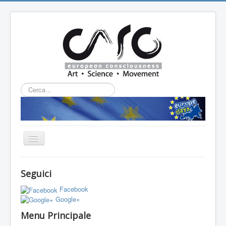
Cerca...
Cambia
navigazione
HOME
Seguici
CHI SIAMO
Facebook
L'ASSOCIAZIONE
Google+
Menu Principale
PROGETTI