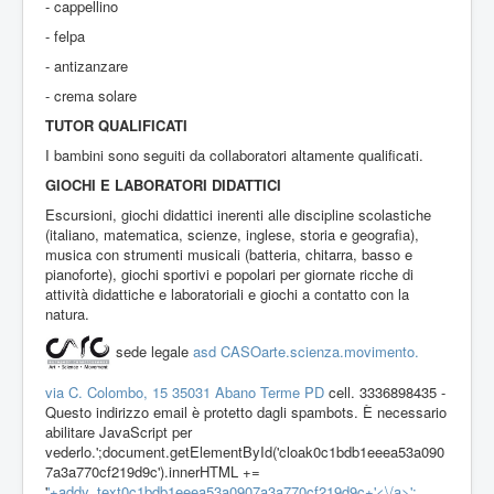
- cappellino
- felpa
- antizanzare
- crema solare
TUTOR QUALIFICATI
I bambini sono seguiti da collaboratori altamente qualificati.
GIOCHI E LABORATORI DIDATTICI
Escursioni, giochi didattici inerenti alle discipline scolastiche
(italiano, matematica, scienze, inglese, storia e geografia),
musica con strumenti musicali (batteria, chitarra, basso e
pianoforte), giochi sportivi e popolari per giornate ricche di
attività didattiche e laboratoriali e giochi a contatto con la
natura.
sede legale
asd CASOarte.scienza.movimento.
via C. Colombo, 15 35031 Abano Terme PD
cell. 3336898435 -
Questo indirizzo email è protetto dagli spambots. È necessario
abilitare JavaScript per
vederlo.
';document.getElementById('cloak0c1bdb1eeea53a090
7a3a770cf219d9c').innerHTML +=
'
'+addy_text0c1bdb1eeea53a0907a3a770cf219d9c+'<\/a>';