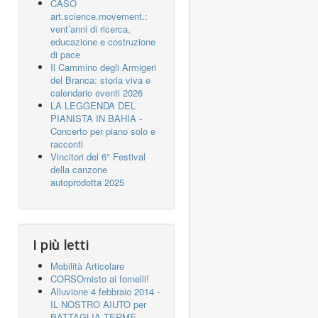
CASO
art.science.movement.:
vent’anni di ricerca,
educazione e costruzione
di pace
Il Cammino degli Armigeri
del Branca: storia viva e
calendario eventi 2026
LA LEGGENDA DEL
PIANISTA IN BAHIA -
Concerto per piano solo e
racconti
Vincitori del 6° Festival
della canzone
autoprodotta 2025
I più letti
Mobilità Articolare
CORSOmisto ai fornelli!
Alluvione 4 febbraio 2014 -
IL NOSTRO AIUTO per
BATTAGLIA TERME