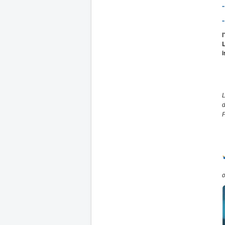
l
L
i
L
d
P
o