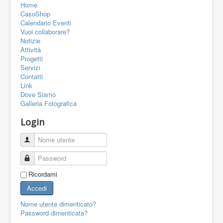
Home
PORTFOLIO
CasoShop
CONTATTI
Calendario Eventi
Vuoi collaborare?
LINK
Notizie
Attività
FORUM
Progetti
Servizi
Contatti
Link
Dove Siamo
Galleria Fotografica
Login
Nome utente
Password
Ricordami
Accedi
Nome utente dimenticato?
Password dimenticata?