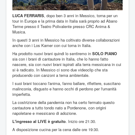
LUCA FERRARIS
, dopo ben 3 anni in Messico, torna per un
tour in Europa e la prima data in Italia sarà proprio ad Abano
Terme presso il Teatro Polivalente presso CRC Anima &
Musica.
In questi 3 anni in Messico ha coltivato diverse collaborazioni
anche con i Los Kamer con cui torna in Italia.
Ha prodotto nuovi brani quindi lo sentiremo in
SOLO PIANO
sia con i brani di cantautore in Italia, che lo hanno fatto
nascere, sia con nuovi brani ispirati alla terra messicana in cui
si è radicato. In Messico ci sono due videoclip che sta
producendo con canzoni a tema ambientale.
I suoi brani toccano l'anima, fanno ballare, riflettere, suscitano
malinconia, disgusto e hanno occhi di perdono per l'umanità
imperfetta.
La costrizione della pandemia non ha certo fermato questo
cantautore a tutto tondo nato a Pordenone, con origini
napoletane e messicano di adozione.
L'ingresso al LIVE è gratuito
. Inizio ore 21:30.
A disposizione cucina per la cena dalle ore 19:30.