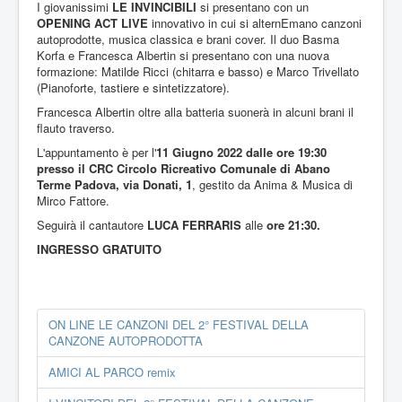
I giovanissimi
LE INVINCIBILI
si presentano con un
OPENING ACT LIVE
innovativo in cui si alternEmano canzoni
autoprodotte, musica classica e brani cover. Il duo Basma
Korfa e Francesca Albertin si presentano con una nuova
formazione: Matilde Ricci (chitarra e basso) e Marco Trivellato
(Pianoforte, tastiere e sintetizzatore).
Francesca Albertin oltre alla batteria suonerà in alcuni brani il
flauto traverso.
L'appuntamento è per l'
11 Giugno 2022 dalle ore 19:30
presso il CRC Circolo Ricreativo Comunale di Abano
Terme Padova, via Donati, 1
, gestito da Anima & Musica di
Mirco Fattore.
Seguirà il cantautore
LUCA FERRARIS
alle
ore 21:30.
INGRESSO GRATUITO
ON LINE LE CANZONI DEL 2° FESTIVAL DELLA
CANZONE AUTOPRODOTTA
AMICI AL PARCO remix