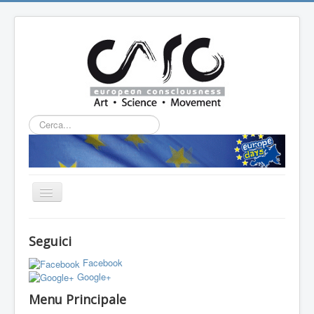
Cerca...
Cambia
navigazione
HOME
Seguici
CHI SIAMO
Facebook
L'ASSOCIAZIONE
Google+
Menu Principale
PROGETTI