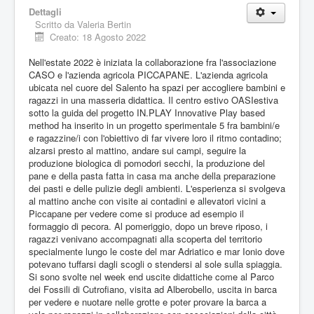
Dettagli
Scritto da
Valeria Bertin
Creato: 18 Agosto 2022
Nell'estate 2022 è iniziata la collaborazione fra l'associazione
CASO e l'azienda agricola PICCAPANE. L'azienda agricola
ubicata nel cuore del Salento ha spazi per accogliere bambini e
ragazzi in una masseria didattica. Il centro estivo OASIestiva
sotto la guida del progetto IN.PLAY Innovative Play based
method ha inserito in un progetto sperimentale 5 fra bambini/e
e ragazzine/i con l'obiettivo di far vivere loro il ritmo contadino;
alzarsi presto al mattino, andare sui campi, seguire la
produzione biologica di pomodori secchi, la produzione del
pane e della pasta fatta in casa ma anche della preparazione
dei pasti e delle pulizie degli ambienti. L'esperienza si svolgeva
al mattino anche con visite ai contadini e allevatori vicini a
Piccapane per vedere come si produce ad esempio il
formaggio di pecora. Al pomeriggio, dopo un breve riposo, i
ragazzi venivano accompagnati alla scoperta del territorio
specialmente lungo le coste del mar Adriatico e mar Ionio dove
potevano tuffarsi dagli scogli o stendersi al sole sulla spiaggia.
Si sono svolte nel week end uscite didattiche come al Parco
dei Fossili di Cutrofiano, visita ad Alberobello, uscita in barca
per vedere e nuotare nelle grotte e poter provare la barca a