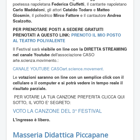
poetessa napoletana
Federica Ciuffetti
, il cantante napoletano
Carlo Maddaloni
, gli attori
Cataldo Todaro
e
Matteo
Giosmin
, il poliedrico
Mirco Fattore
e il cantautore
Andrea
Scalzotto.
PER PRENOTARE POSTI A SEDERE GRATUITI
PRENOTATI A QUESTO LINK:
PRENOTO IL MIO POSTO
AL TEATRO POLIVALENTE
Il Festival sarà
visibile on line con la DIRETTA STREAMING
nel canale Youtube
dell'associazione CASO
arte.scienza.movimento.:
CANALE YOUTUBE CASOart.science.movement.
Le
votazioni saranno on line con un semplice click con il
cellulare o il computer e si potrà vedere in tempo reale il
risultato parziale.
PER VOTARE LA TUA CANZONE PREFERITA CLICCA QUI
SOTTO, IL VOTO E' SEGRETO:
VOTO LA CANZONE DEL 3° FESTIVAL
L'ingresso è libero.
Masseria Didattica Piccapane