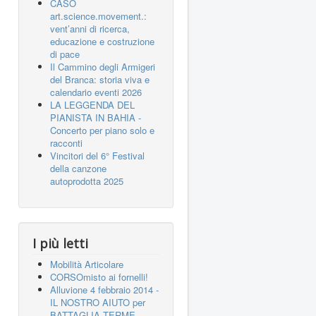
CASO
art.science.movement.:
vent’anni di ricerca,
educazione e costruzione
di pace
Il Cammino degli Armigeri
del Branca: storia viva e
calendario eventi 2026
LA LEGGENDA DEL
PIANISTA IN BAHIA -
Concerto per piano solo e
racconti
Vincitori del 6° Festival
della canzone
autoprodotta 2025
I più letti
Mobilità Articolare
CORSOmisto ai fornelli!
Alluvione 4 febbraio 2014 -
IL NOSTRO AIUTO per
BATTAGLIA TERME