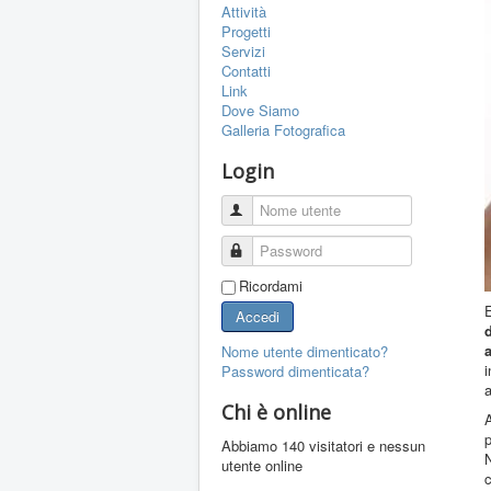
Attività
Progetti
Servizi
Contatti
Link
Dove Siamo
Galleria Fotografica
Login
Nome utente
Password
Ricordami
E
Accedi
a
Nome utente dimenticato?
i
Password dimenticata?
Chi è online
A
p
Abbiamo 140 visitatori e nessun
N
utente online