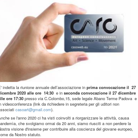
' indetta la riunione annuale dell’associazione in
prima convocazione il 27
dicembre 2020 alle ore 14:30
e in
seconda convocazione il 27 dicembre
lle ore 17:30
presso via C.Colombo,15, sede legale Abano Terme Padova
e
n videoconferenza (link da richiedere in segreteria per gli uditori non
associati
casoart@gmail.com
).
nche se l'anno 2020 ci ha visti coinvolti a riorganizzare le attività, causa
andemìa, che svolgiamo ormai da 20 anni, siamo riusciti a non perdere la
ostra visione d'insieme per contribuire alla coscienza del giovane europeo,
come da Nostro statuto.