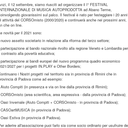
nzi, il 12 settembre, siamo riusciti ad organizzare il I° FESTIVAL
INTERNAZIONALE DI MUSICA AUTOPRODOTTA ad Abano Terme,
oinvolgendo giovanissimi sul palco. Il festival è nato per festeggiare i 20 anni
i attività del CORSOmisto (2000/2020) e continuerà anche nei prossimi anni,
n che on line.
e novità per il 2021 sono:
 nuovo assetto societario in relazione alla riforma del terzo settore;
 partecipazione al bando nazionale rivolto alla regione Veneto e Lombardia per
l contrasto alla povertà educativa;
- partecipazione ai bandi europei del nuovo programma quadro economico
021/2027 per i progetti IN.PLAY e Other Borders;
ontinuano i Nostri progetti nel territorio sia in provincia di Rimini che in
provincia di Padova come ad esempio:
 Aiuto Compiti (in presenza e via on line dalla provincia di Rimini);
 CORSOmisto (area scientifica, area espressiva - dalla provincia di Padova);
 Oasi Invernale (Aiuto Compiti + CORSOmisto - in provincia di Padova);
- CASOartMUSICA (in provincia di Padova);
 Oasi Estiva (in provincia di Padova).
er aderire all'associazione puoi farlo sia come socio ordinario per usufruire de