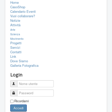
Home
PORTFOLIO
CasoShop
CONTATTI
Calendario Eventi
Vuoi collaborare?
LINK
Notizie
Attività
FORUM
Arte
Scienza
Movimento
Progetti
Servizi
Contatti
Link
Dove Siamo
Galleria Fotografica
Login
Nome utente
Password
Ricordami
Accedi