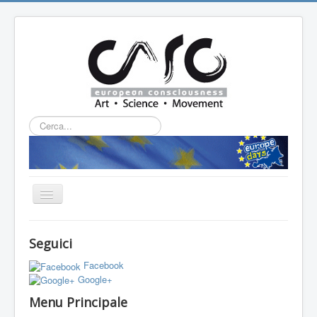
Cerca...
Cambia
navigazione
HOME
Seguici
CHI SIAMO
Facebook
L'ASSOCIAZIONE
Google+
Menu Principale
PROGETTI