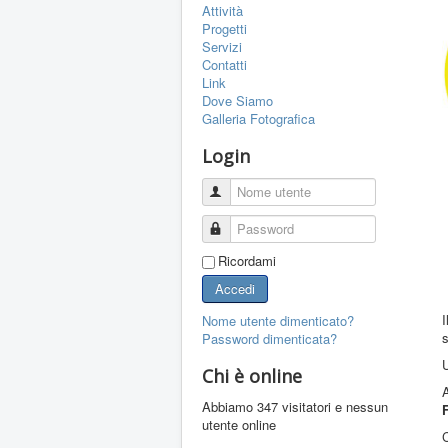
Attività
Progetti
Servizi
Contatti
Link
Dove Siamo
Galleria Fotografica
Login
Nome utente
Password
Ricordami
Accedi
I
Nome utente dimenticato?
s
Password dimenticata?
U
Chi è online
Abbiamo 347 visitatori e nessun
F
utente online
C