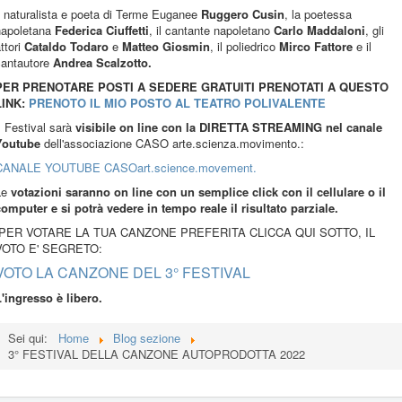
l naturalista e poeta di Terme Euganee
Ruggero Cusin
, la poetessa
napoletana
Federica Ciuffetti
, il cantante napoletano
Carlo Maddaloni
, gli
ttori
Cataldo Todaro
e
Matteo Giosmin
, il poliedrico
Mirco Fattore
e il
cantautore
Andrea Scalzotto.
PER PRENOTARE POSTI A SEDERE GRATUITI PRENOTATI A QUESTO
LINK:
PRENOTO IL MIO POSTO AL TEATRO POLIVALENTE
l Festival sarà
visibile on line con la DIRETTA STREAMING nel canale
Youtube
dell'associazione CASO arte.scienza.movimento.:
CANALE YOUTUBE CASOart.science.movement.
Le
votazioni saranno on line con un semplice click con il cellulare o il
omputer e si potrà vedere in tempo reale il risultato parziale.
PER VOTARE LA TUA CANZONE PREFERITA CLICCA QUI SOTTO, IL
VOTO E' SEGRETO:
VOTO LA CANZONE DEL 3° FESTIVAL
'ingresso è libero.
Sei qui:
Home
Blog sezione
3° FESTIVAL DELLA CANZONE AUTOPRODOTTA 2022