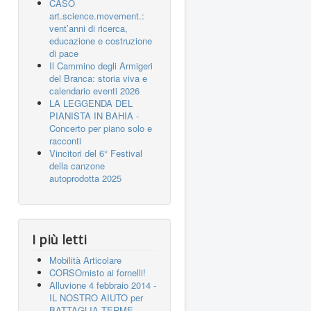
CASO
art.science.movement.:
vent’anni di ricerca,
educazione e costruzione
di pace
Il Cammino degli Armigeri
del Branca: storia viva e
calendario eventi 2026
LA LEGGENDA DEL
PIANISTA IN BAHIA -
Concerto per piano solo e
racconti
Vincitori del 6° Festival
della canzone
autoprodotta 2025
I più letti
Mobilità Articolare
CORSOmisto ai fornelli!
Alluvione 4 febbraio 2014 -
IL NOSTRO AIUTO per
BATTAGLIA TERME