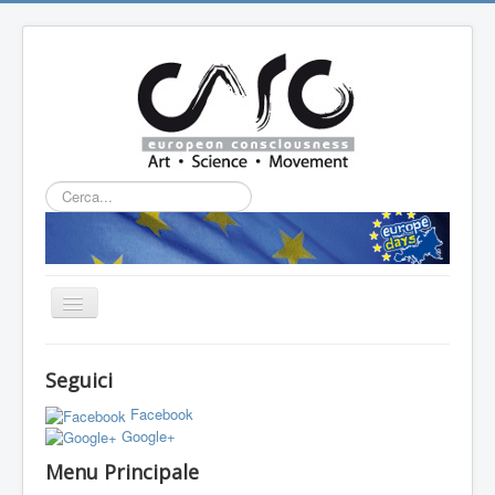
Cerca...
Cambia
navigazione
HOME
Seguici
CHI SIAMO
Facebook
L'ASSOCIAZIONE
Google+
Menu Principale
PROGETTI