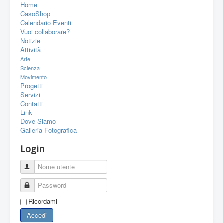
Home
PORTFOLIO
CasoShop
CONTATTI
Calendario Eventi
Vuoi collaborare?
LINK
Notizie
Attività
FORUM
Arte
Scienza
Movimento
Progetti
Servizi
Contatti
Link
Dove Siamo
Galleria Fotografica
Login
Nome utente
Password
Ricordami
Accedi