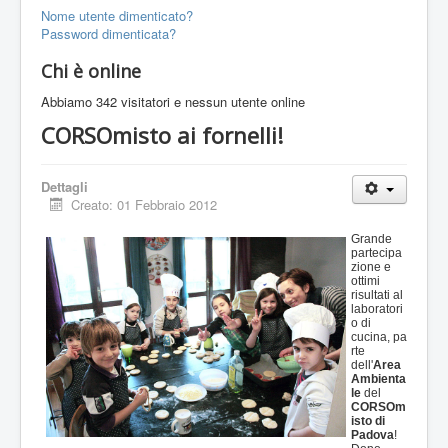
Nome utente dimenticato?
Password dimenticata?
Chi è online
Abbiamo 342 visitatori e nessun utente online
CORSOmisto ai fornelli!
Dettagli
Creato: 01 Febbraio 2012
Grande
partecipa
zione e
ottimi
risultati al
laboratori
o di
cucina, pa
rte
dell'
Area
Ambienta
le
del
CORSOm
isto di
Padova
!