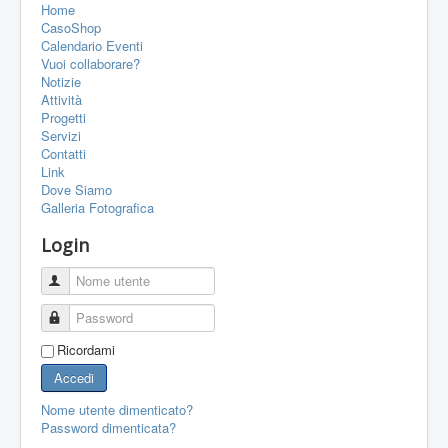
Home
PORTFOLIO
CasoShop
CONTATTI
Calendario Eventi
Vuoi collaborare?
LINK
Notizie
Attività
FORUM
Progetti
Servizi
Contatti
Link
Dove Siamo
Galleria Fotografica
Login
Nome utente
Password
Ricordami
Accedi
Nome utente dimenticato?
Password dimenticata?