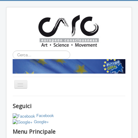
Cerca...
Cambia
navigazione
HOME
Seguici
CHI SIAMO
Facebook
L'ASSOCIAZIONE
Google+
Menu Principale
PROGETTI