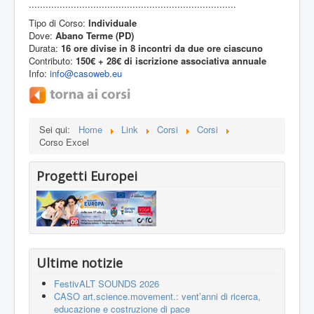
..........................................................................
Tipo di Corso:
Individuale
Dove:
Abano Terme (PD)
Durata:
16 ore divise in 8 incontri da due ore ciascuno
Contributo:
150€ + 28€ di iscrizione associativa annuale
Info:
info@casoweb.eu
Sei qui:
Home
Link
Corsi
Corsi
Corso Excel
Progetti Europei
Ultime notizie
FestivALT SOUNDS 2026
CASO art.science.movement.: vent’anni di ricerca,
educazione e costruzione di pace