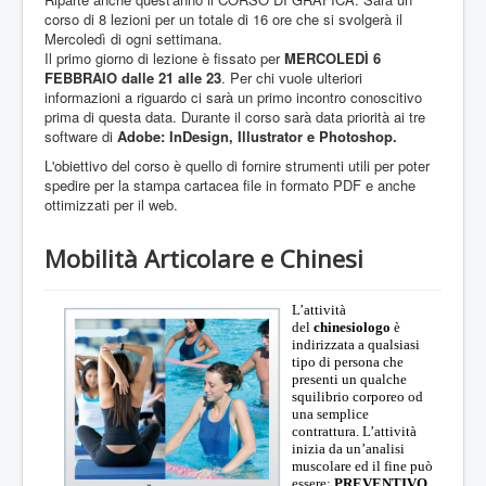
corso di 8 lezioni per un totale di 16 ore che si svolgerà il
Mercoledì di ogni settimana.
Il primo giorno di lezione è fissato per
MERCOLEDÌ 6
FEBBRAIO dalle 21 alle 23
. Per chi vuole ulteriori
informazioni a riguardo ci sarà un primo incontro conoscitivo
prima di questa data. Durante il corso sarà data priorità ai tre
software di
Adobe: InDesign, Illustrator e Photoshop.
L'obiettivo del corso è quello di fornire strumenti utili per poter
spedire per la stampa cartacea file in formato PDF e anche
ottimizzati per il web.
Mobilità Articolare e Chinesi
L’attività
del
chinesiologo
è
indirizzata a qualsiasi
tipo di persona che
presenti un qualche
squilibrio corporeo od
una semplice
contrattura. L’attività
inizia da un’analisi
muscolare ed il fine può
essere:
PREVENTIVO