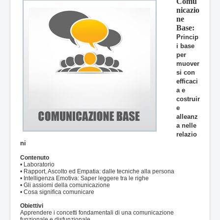
Comu
nicazio
ne
Base:
Princip
i base
per
muover
si con
efficaci
a e
costruir
e
alleanz
a nelle
relazio
ni
Contenuto
• Laboratorio
• Rapport, Ascolto ed Empatia: dalle tecniche alla persona
• Intelligenza Emotiva: Saper leggere tra le righe
• Gli assiomi della comunicazione
• Cosa significa comunicare
Obiettivi
Apprendere i concetti fondamentali di una comunicazione
funzionale e disfunzionale.