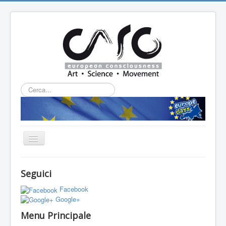
Cerca...
Cambia
navigazione
HOME
Seguici
CHI SIAMO
Facebook
L'ASSOCIAZIONE
Google+
Menu Principale
PROGETTI