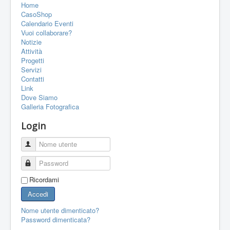
Home
PORTFOLIO
CasoShop
CONTATTI
Calendario Eventi
Vuoi collaborare?
LINK
Notizie
Attività
FORUM
Progetti
Servizi
Contatti
Link
Dove Siamo
Galleria Fotografica
Login
Nome utente
Password
Ricordami
Accedi
Nome utente dimenticato?
Password dimenticata?