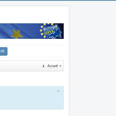
UM
Accedi
×