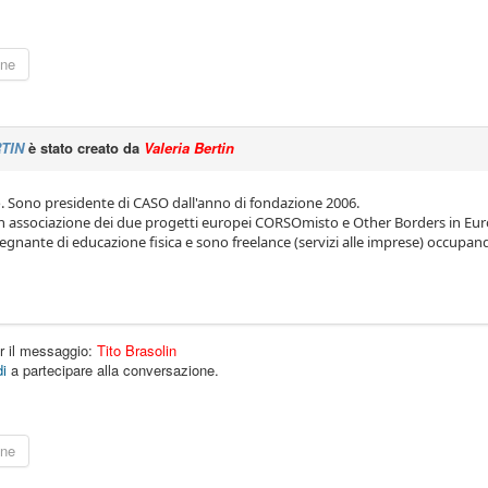
ine
RTIN
è stato creato da
Valeria Bertin
. Sono presidente di CASO dall'anno di fondazione 2006.
n associazione dei due progetti europei CORSOmisto e Other Borders in Eu
egnante di educazione fisica e sono freelance (servizi alle imprese) occupa
r il messaggio:
Tito Brasolin
i
a partecipare alla conversazione.
ine