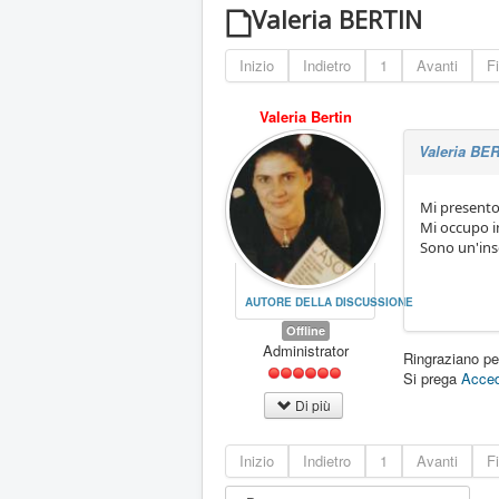
Valeria BERTIN
Inizio
Indietro
1
Avanti
F
Valeria Bertin
Valeria BE
Mi presento
Mi occupo i
Sono un'ins
AUTORE DELLA DISCUSSIONE
Offline
Administrator
Ringraziano pe
Si prega
Acced
Di più
Inizio
Indietro
1
Avanti
F