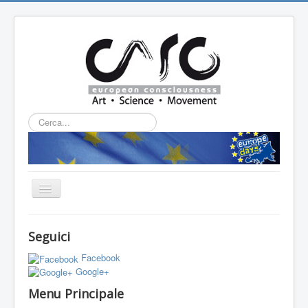
Cerca...
Cambia
navigazione
HOME
Seguici
CHI SIAMO
Facebook
L'ASSOCIAZIONE
Google+
Menu Principale
PROGETTI