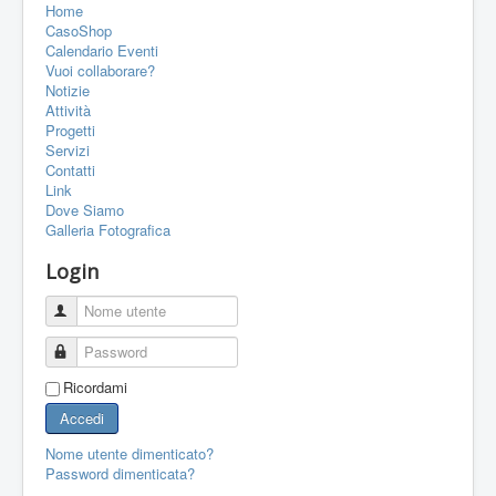
Home
PORTFOLIO
CasoShop
CONTATTI
Calendario Eventi
Vuoi collaborare?
LINK
Notizie
Attività
FORUM
Progetti
Servizi
Contatti
Link
Dove Siamo
Galleria Fotografica
Login
Nome utente
Password
Ricordami
Accedi
Nome utente dimenticato?
Password dimenticata?