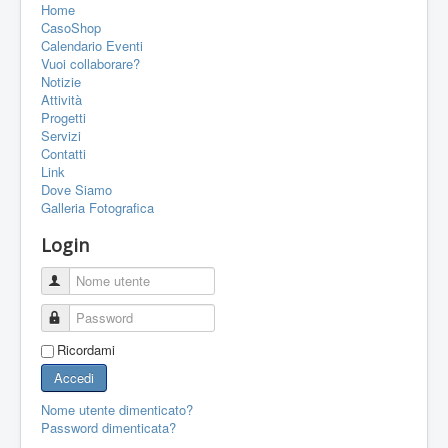
Home
PORTFOLIO
CasoShop
CONTATTI
Calendario Eventi
Vuoi collaborare?
LINK
Notizie
Attività
FORUM
Progetti
Servizi
Contatti
Link
Dove Siamo
Galleria Fotografica
Login
Nome utente
Password
Ricordami
Accedi
Nome utente dimenticato?
Password dimenticata?