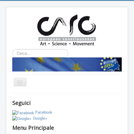
Cerca...
Cambia
navigazione
HOME
Seguici
CHI SIAMO
Facebook
L'ASSOCIAZIONE
Google+
Menu Principale
PROGETTI