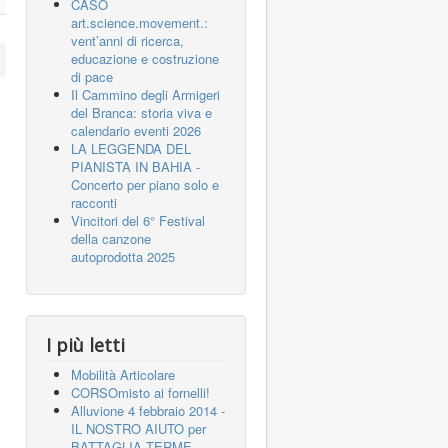
CASO
art.science.movement.:
vent’anni di ricerca,
educazione e costruzione
di pace
Il Cammino degli Armigeri
del Branca: storia viva e
calendario eventi 2026
LA LEGGENDA DEL
PIANISTA IN BAHIA -
Concerto per piano solo e
racconti
Vincitori del 6° Festival
della canzone
autoprodotta 2025
I più letti
Mobilità Articolare
CORSOmisto ai fornelli!
Alluvione 4 febbraio 2014 -
IL NOSTRO AIUTO per
BATTAGLIA TERME