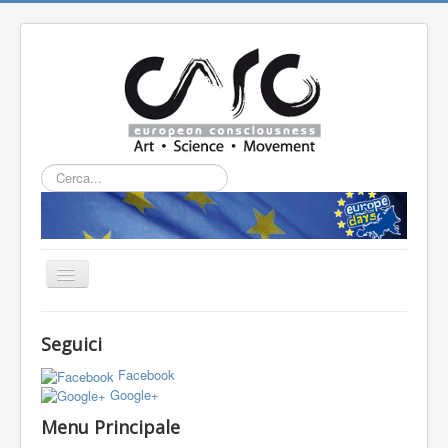
Cerca...
Cambia
navigazione
HOME
Seguici
CHI SIAMO
Facebook
L'ASSOCIAZIONE
Google+
Menu Principale
PROGETTI