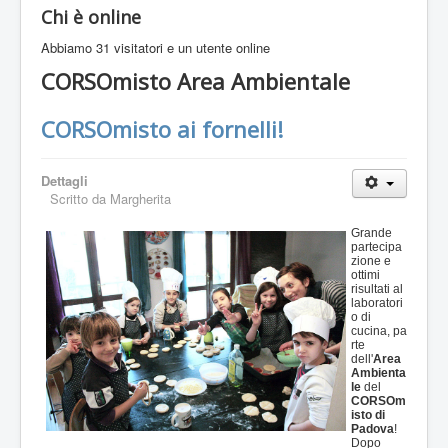
Chi è online
Abbiamo 31 visitatori e un utente online
CORSOmisto Area Ambientale
CORSOmisto ai fornelli!
Dettagli
Scritto da
Margherita
Grande
partecipa
zione e
ottimi
risultati al
laboratori
o di
cucina, pa
rte
dell'
Area
Ambienta
le
del
CORSOm
isto di
Padova
!
Dopo