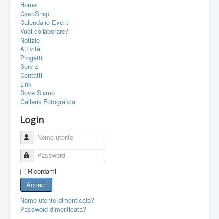
Home
PORTFOLIO
CasoShop
CONTATTI
Calendario Eventi
Vuoi collaborare?
LINK
Notizie
Attività
FORUM
Progetti
Servizi
Contatti
Link
Dove Siamo
Galleria Fotografica
Login
Nome utente
Password
Ricordami
Accedi
Nome utente dimenticato?
Password dimenticata?