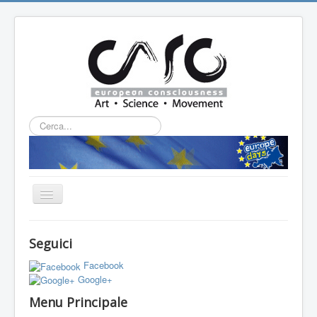
Cerca...
Cambia
navigazione
HOME
Seguici
CHI SIAMO
Facebook
L'ASSOCIAZIONE
Google+
Menu Principale
PROGETTI