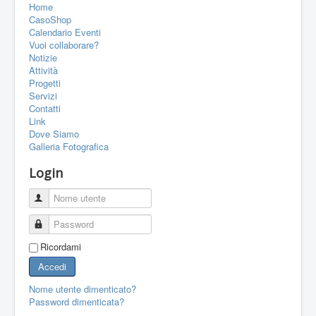
Home
PORTFOLIO
CasoShop
CONTATTI
Calendario Eventi
Vuoi collaborare?
LINK
Notizie
Attività
FORUM
Progetti
Servizi
Contatti
Link
Dove Siamo
Galleria Fotografica
Login
Nome utente
Password
Ricordami
Accedi
Nome utente dimenticato?
Password dimenticata?